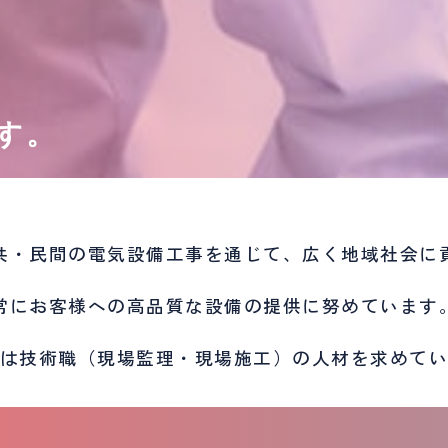
す。
共・民間の
電気設備工事を
通じて、
広く
地域社会に
常に
お客様への
高品質な
設備の
提供に
努めています
は
技術職
（現場監理・現場施工）の
人材を
求めて