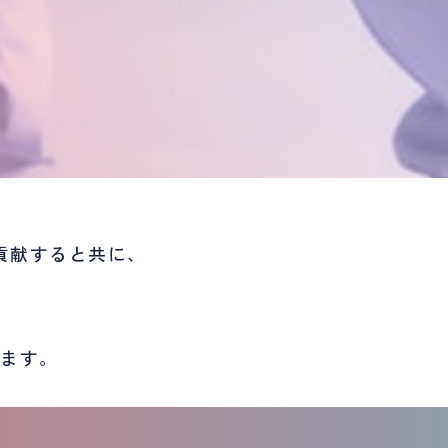
貢献すると
共に、
。
います。